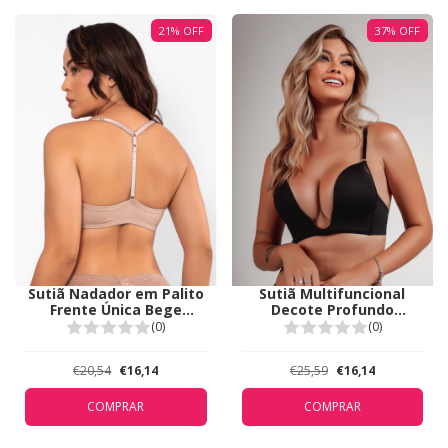
21
%
OFF
37
%
OFF
Sutiã Nadador em Palito
Sutiã Multifuncional
Frente Única Bege
Decote Profundo
Duhellen 5149
Duhellen Preto 5381
(0)
(0)
€20,54
€16,14
€25,59
€16,14
COMPRAR
COMPRAR