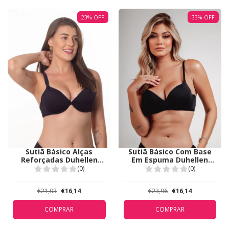
23
%
OFF
33
%
OFF
Sutiã Básico Alças
Sutiã Básico Com Base
Reforçadas Duhellen
Em Espuma Duhellen
Preto 5239
Preto 5909
(0)
(0)
€21,03
€16,14
€23,96
€16,14
COMPRAR
COMPRAR