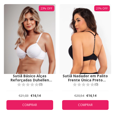
23
%
OFF
21
%
OFF
Sutiã Básico Alças
Sutiã Nadador em Palito
Reforçadas Duhellen
Frente Única Preto
Branco 5239
Duhellen 5149
(0)
(0)
€21,03
€16,14
€20,54
€16,14
COMPRAR
COMPRAR