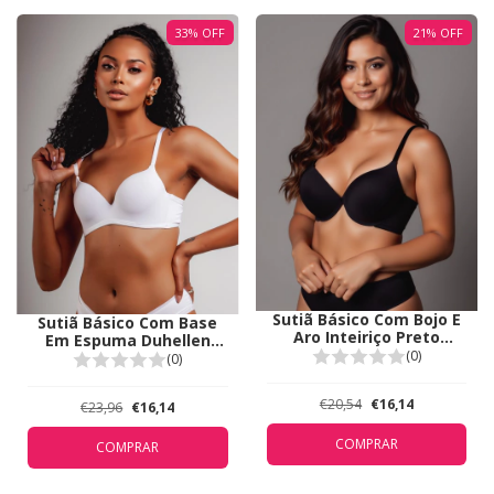
33
%
OFF
21
%
OFF
Sutiã Básico Com Bojo E
Sutiã Básico Com Base
Aro Inteiriço Preto
Em Espuma Duhellen
Duhellen 5100
(0)
Branco 5909
(0)
€20,54
€16,14
€23,96
€16,14
COMPRAR
COMPRAR