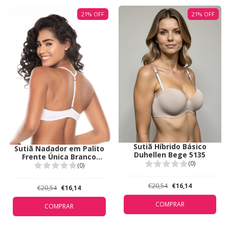
21
%
OFF
21
%
OFF
Sutiã Híbrido Básico
Sutiã Nadador em Palito
Duhellen Bege 5135
Frente Única Branco
(0)
Duhellen 5149
(0)
€20,54
€16,14
€20,54
€16,14
COMPRAR
COMPRAR