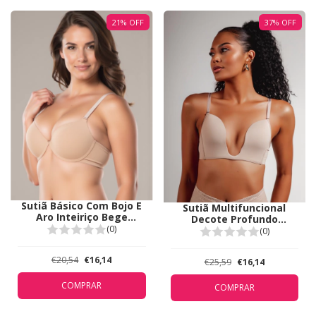
21
%
OFF
37
%
OFF
Sutiã Básico Com Bojo E
Sutiã Multifuncional
Aro Inteiriço Bege
Decote Profundo
Duhellen 5100
(0)
Duhellen Bege 5381
(0)
€20,54
€16,14
€25,59
€16,14
COMPRAR
COMPRAR