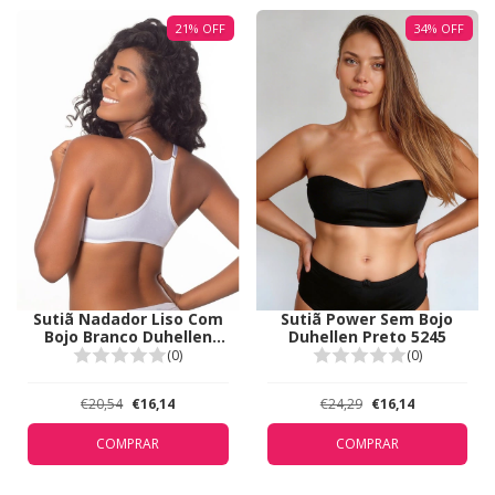
21
%
OFF
34
%
OFF
Sutiã Nadador Liso Com
Sutiã Power Sem Bojo
Bojo Branco Duhellen
Duhellen Preto 5245
5124
(0)
(0)
€20,54
€16,14
€24,29
€16,14
COMPRAR
COMPRAR