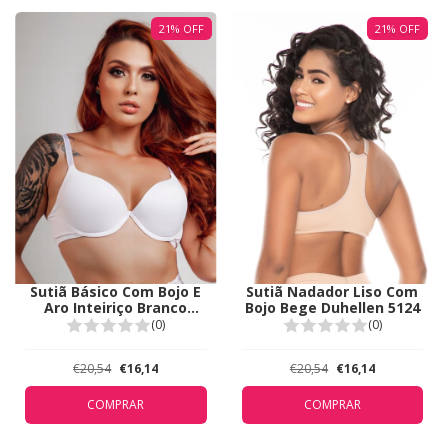
21
%
OFF
21
%
OFF
Sutiã Básico Com Bojo E
Sutiã Nadador Liso Com
Aro Inteiriço Branco
Bojo Bege Duhellen 5124
Duhellen 5100
(0)
(0)
€20,54
€16,14
€20,54
€16,14
COMPRAR
COMPRAR