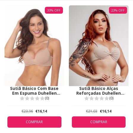
33
%
OFF
23
%
OFF
Sutiã Básico Com Base
Sutiã Básico Alças
Em Espuma Duhellen
Reforçadas Duhellen
Bege 5909
Bege 5239
(0)
(0)
€23,96
€16,14
€21,03
€16,14
COMPRAR
COMPRAR