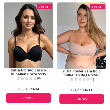
21
%
OFF
34
%
OFF
Sutiã Híbrido Básico
Sutiã Power Sem Bojo
Duhellen Preto 5135
Duhellen Bege 5245
(0)
(0)
€20,54
€16,14
€24,29
€16,14
COMPRAR
COMPRAR