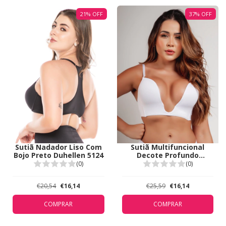
21
%
OFF
37
%
OFF
Sutiã Multifuncional
Sutiã Nadador Liso Com
Decote Profundo
Bojo Preto Duhellen 5124
Duhellen Branco 5381
(0)
(0)
€25,59
€16,14
€20,54
€16,14
COMPRAR
COMPRAR