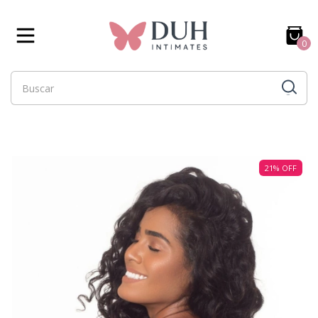
0
21
%
OFF