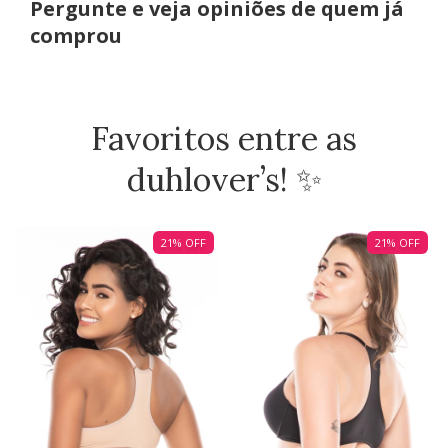
Pergunte e veja opiniões de quem já
comprou
Favoritos entre as
duhlover’s! ✨
21
%
OFF
21
%
OFF