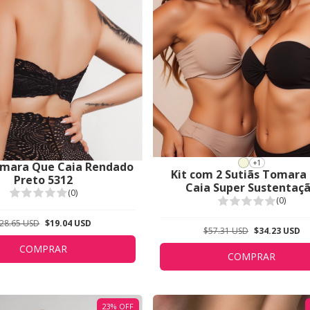
+1
omara Que Caia Rendado
Kit com 2 Sutiãs Tomara
Preto 5312
Caia Super Sustentaç
(0)
Bege/Preto 5311 - Feito
(0)
Medida Para Você
28.65 USD
$19.04 USD
$57.31 USD
$34.23 USD
COMPRAR
COMPRAR
23
%
OFF