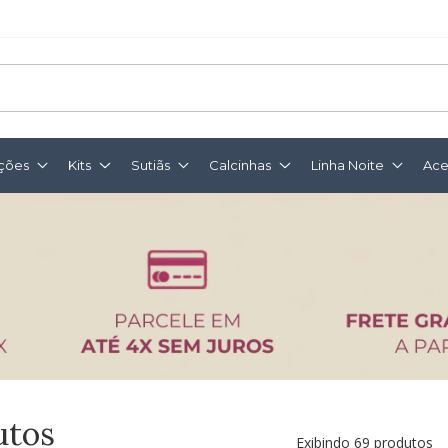
ções
Kits
Sutiãs
Calcinhas
Linha Noite
Ace
utos
Exibindo 69 produtos