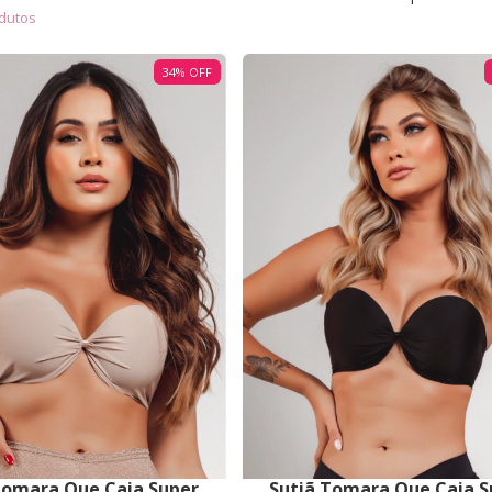
dutos
34
%
OFF
Tomara Que Caia Super
Sutiã Tomara Que Caia S