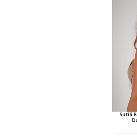
Sutiã 
D