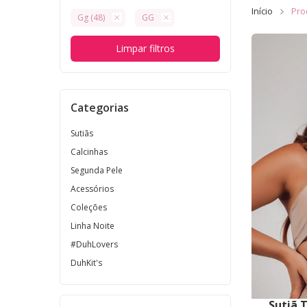
Início
Pro
Gg (48)
GG
Limpar filtros
Categorias
Sutiãs
Calcinhas
Segunda Pele
Acessórios
Coleções
Linha Noite
#DuhLovers
DuhKit's
Sutiã 