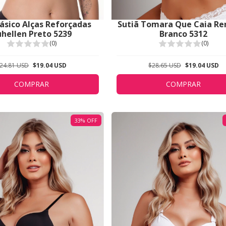
Básico Alças Reforçadas
Sutiã Tomara Que Caia R
hellen Preto 5239
Branco 5312
(0)
(0)
24.81 USD
$19.04 USD
$28.65 USD
$19.04 USD
COMPRAR
COMPRAR
33
%
OFF