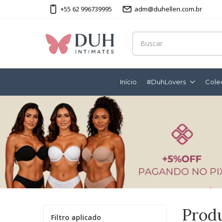
+55 62 996739995
adm@duhellen.com.br
Início
#DuhLovers
Cole
Prod
Filtro aplicado