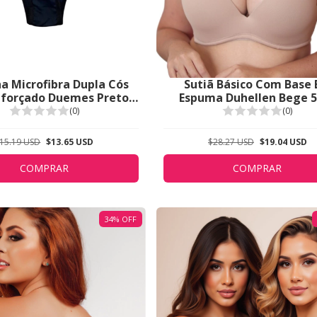
ha Microfibra Dupla Cós
Sutiã Básico Com Base
eforçado Duemes Preto
Espuma Duhellen Bege 
1609
(0)
(0)
15.19 USD
$13.65 USD
$28.27 USD
$19.04 USD
COMPRAR
COMPRAR
34
%
OFF