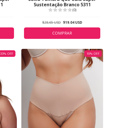
11
Sustentação Branco 5311
(0)
$28.65 USD
$19.04 USD
COMPRAR
33
%
OFF
10
%
OFF