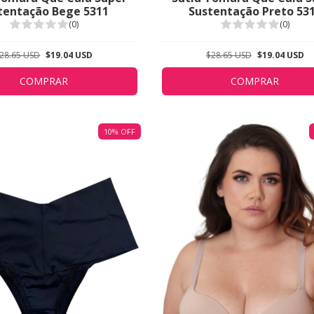
tentação Bege 5311
Sustentação Preto 53
(0)
(0)
28.65 USD
$19.04 USD
$28.65 USD
$19.04 USD
COMPRAR
COMPRAR
10
%
OFF