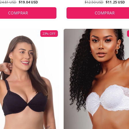
24.81 USD
$19.04 USD
$12.50 USD
$11.25 USD
COMPRAR
COMPRAR
23
%
OFF