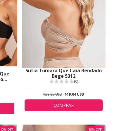
Sutiã Tomara Que Caia Rendado
 Que
Bege 5312
ão
(0)
 Sob
$28.65 USD
$19.04 USD
COMPRAR
10
%
OFF
10
%
OFF