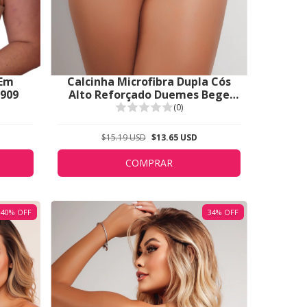
 Em
Calcinha Microfibra Dupla Cós
5909
Alto Reforçado Duemes Bege
1609
(0)
$15.19 USD
$13.65 USD
COMPRAR
40
%
OFF
34
%
OFF