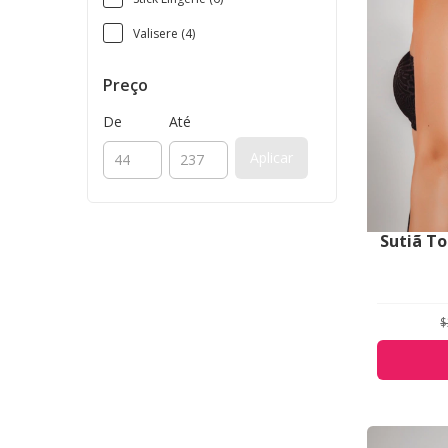
Valisere (4)
Preço
De
Até
Aplicar
Sutiã T
$