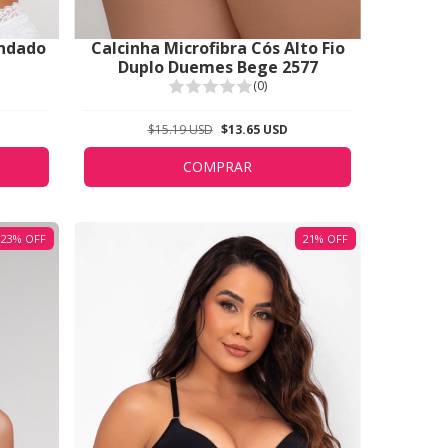
endado
Calcinha Microfibra Cós Alto Fio
Duplo Duemes Bege 2577
(0)
$15.19 USD
$13.65 USD
COMPRAR
23
%
OFF
21
%
OFF