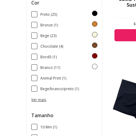
Cor
Sus
Preto (25)
$
Bronze (1)
Bege (23)
Chocolate (4)
Bordô (1)
Branco (11)
Animal Print (1)
Bege/branco/preto (1)
Ver mais
Tamanho
10 Mm (1)