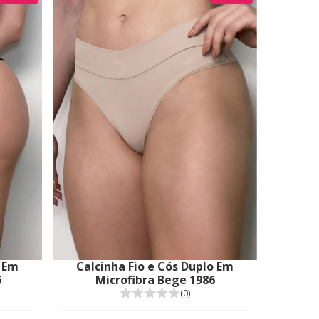
Calcinha Fio e Cós Duplo Em
o Em
Microfibra Bege 1986
6
(0)