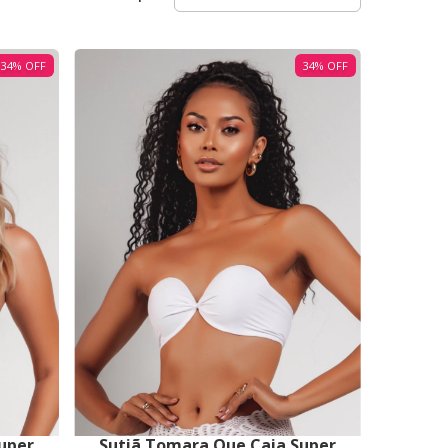
34
%
OFF
34
%
OFF
uper
Sutiã Tomara Que Caia Super