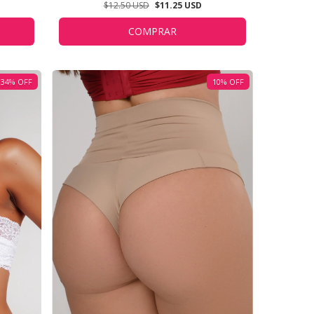
$12.50 USD
$11.25 USD
COMPRAR
34
%
OFF
10
%
OFF