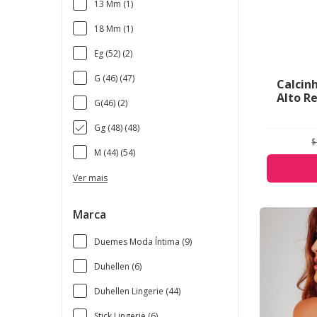
13 Mm (1)
18 Mm (1)
Eg (52) (2)
G (46) (47)
Calcin
Alto R
G(46) (2)
Gg (48) (48)
$
M (44) (54)
Ver mais
Marca
Duemes Moda Íntima (9)
Duhellen (6)
Duhellen Lingerie (44)
Stick Lingerie (6)