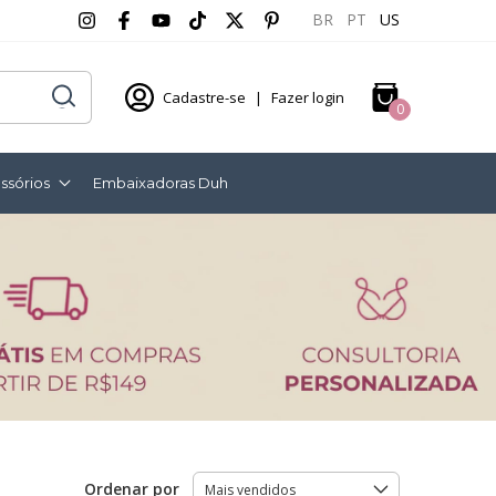
BR
PT
US
Cadastre-se
|
Fazer login
0
ssórios
Embaixadoras Duh
Ordenar por