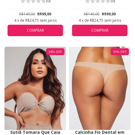
5311
Branco 5311
(0)
(0)
R$149,00
R$99,00
R$149,00
R$99,00
4
x de
R$24,75
sem juros
4
x de
R$24,75
sem juros
COMPRAR
COMPRAR
34
%
OFF
10
%
OFF
Sutiã Tomara Que Caia
Calcinha Fio Dental em