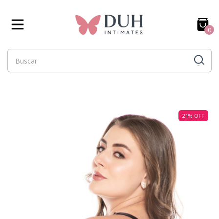
0
21
%
OFF