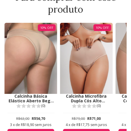
produto
10
%
OFF
10
%
OFF
Calcinha Microfibra
Calc
Calcinha Básica
Dupla Cós Alto
Cós
Elástico Aberto Bege
Reforçado Duemes
Due
Duhellen 0998
(0)
(0)
Bege 1609
R$79,00
R$71,00
R
R$63,00
R$56,70
4
x de
R$17,75
sem juros
4
x d
3
x de
R$18,90
sem juros