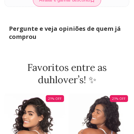
Pergunte e veja opiniões de quem já
comprou
Favoritos entre as
duhlover’s! ✨
21
%
OFF
21
%
OFF