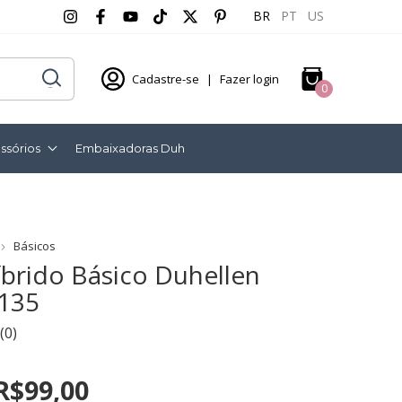
BR
PT
US
Cadastre-se
|
Fazer login
0
ssórios
Embaixadoras Duh
Básicos
íbrido Básico Duhellen
5135
(0)
R$99,00