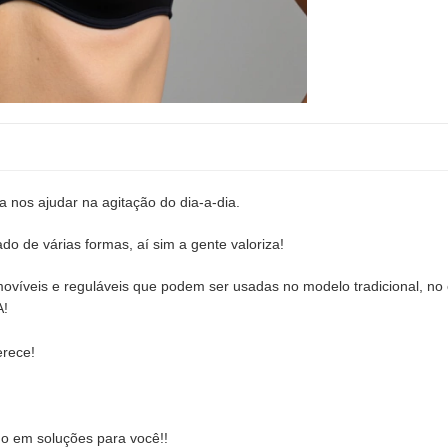
a nos ajudar na agitação do dia-a-dia.
o de várias formas, aí sim a gente valoriza!
movíveis e reguláveis que podem ser usadas no modelo tradicional, no e
A!
erece!
ter em nosso guarda roupa!
o em soluções para você!!