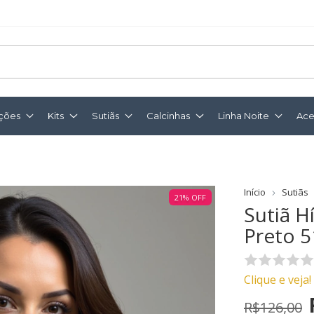
ções
Kits
Sutiãs
Calcinhas
Linha Noite
Ace
Início
Sutiãs
21
%
OFF
Sutiã H
Preto 
Clique e veja!
R$126,00