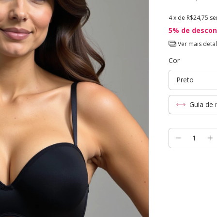
4
x de
R$24,75
se
5% de descon
Ver mais deta
Cor
Guia de 