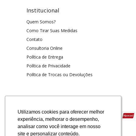
Institucional
Quem Somos?
Como Tirar Suas Medidas
Contato
Consultoria Online
Política de Entrega
Política de Privacidade
Política de Trocas ou Devoluções
Formas de pagamento
Utilizamos cookies para oferecer melhor
Utilizamos cookies para oferecer melhor
Utilizamos cookies para oferecer melhor
Utilizamos cookies para oferecer melhor
Utilizamos cookies para oferecer melhor
experiência, melhorar o desempenho,
experiência, melhorar o desempenho,
experiência, melhorar o desempenho,
experiência, melhorar o desempenho,
experiência, melhorar o desempenho,
analisar como você interage em nosso
analisar como você interage em nosso
analisar como você interage em nosso
analisar como você interage em nosso
analisar como você interage em nosso
site e personalizar conteúdo.
site e personalizar conteúdo.
site e personalizar conteúdo.
site e personalizar conteúdo.
site e personalizar conteúdo.