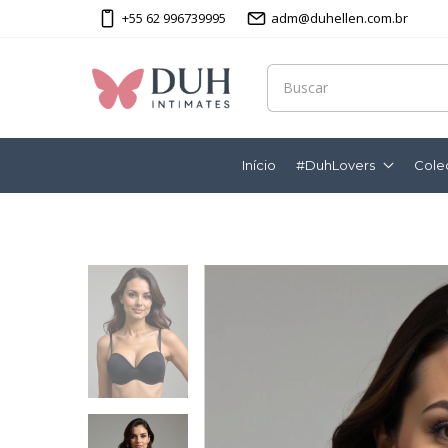
+55 62 996739995
adm@duhellen.com.br
Início
#DuhLovers
Cole