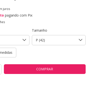
m juros
to
pagando com Pix
lhes
Tamanho
medidas