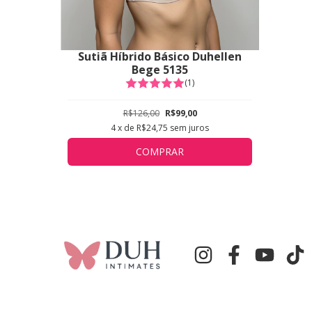
Sutiã Híbrido Básico Duhellen
Bege 5135
(1)
R$126,00
R$99,00
4
x de
R$24,75
sem juros
COMPRAR