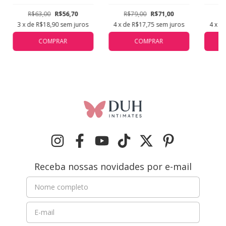
R$79,00
R$71,00
R
R$63,00
R$56,70
4
x de
R$17,75
sem juros
4
x d
3
x de
R$18,90
sem juros
COMPRAR
COMPRAR
Receba nossas novidades por e-mail