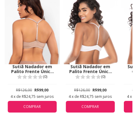
Sutiã Nadador em
Suti
Sutiã Nadador em
Palito Frente Única
C
Palito Frente Única
Bege Duhellen 5149
D
Branco Duhellen 5149
(0)
(0)
R$126,00
R$99,00
R$
R$126,00
R$99,00
4
x de
R$24,75
sem juros
4
x d
4
x de
R$24,75
sem juros
COMPRAR
COMPRAR