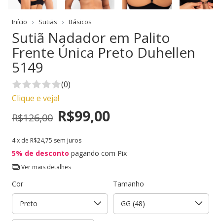
Início
Sutiãs
Básicos
Sutiã Nadador em Palito
Frente Única Preto Duhellen
5149
(0)
Clique e veja!
R$99,00
R$126,00
4
x de
R$24,75
sem juros
5% de desconto
pagando com Pix
Ver mais detalhes
Cor
Tamanho