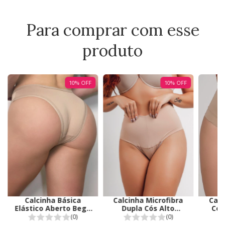
Para comprar com esse
produto
10
%
OFF
10
%
OFF
Calcinha Microfibra
Calc
Calcinha Básica
Dupla Cós Alto
Cós
Elástico Aberto Bege
Reforçado Duemes
Due
Duhellen 0998
(0)
(0)
Bege 1609