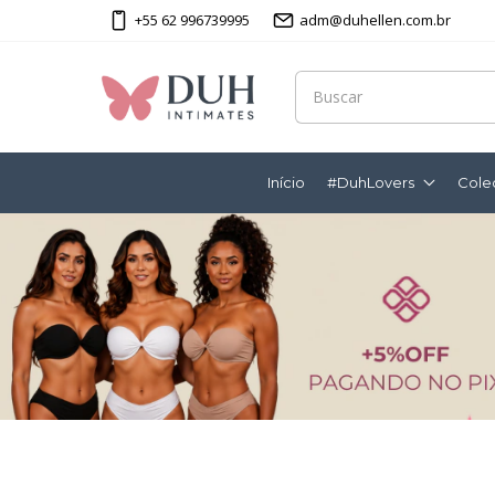
+55 62 996739995
adm@duhellen.com.br
Início
#DuhLovers
Cole