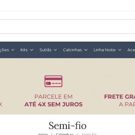
ções
Kits
Sutiãs
Calcinhas
Linha Noite
Ace
Semi-fio
Início
Calcinhas
Semi-fio