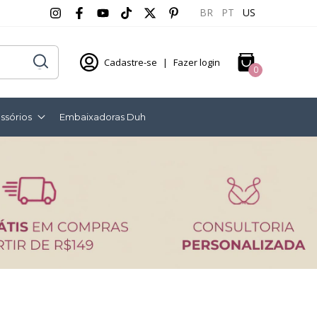
BR
PT
US
Cadastre-se
|
Fazer login
0
ssórios
Embaixadoras Duh