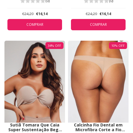
Branco 5311
5311
(0)
(0)
€24,29
€16,14
€24,29
€16,14
COMPRAR
COMPRAR
34
%
OFF
10
%
OFF
Sutiã Tomara Que Caia
Calcinha Fio Dental em
Super Sustentação Bege
Microfibra Corte a Fio