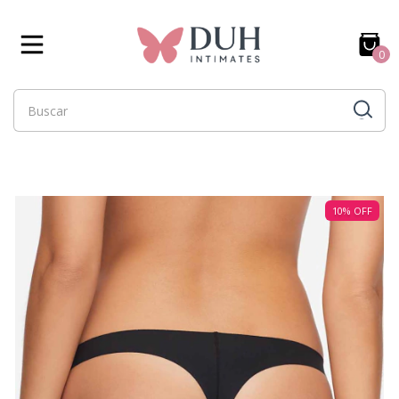
0
10
%
OFF