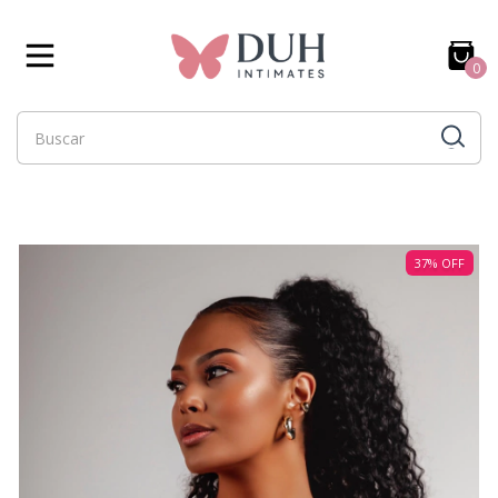
0
37
%
OFF