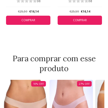
Duhellen Branco 5381
Duhellen Preto 5381
(0)
(0)
€25,59
€16,14
€25,59
€16,14
COMPRAR
COMPRAR
Para comprar com esse
produto
10
%
OFF
27
%
OFF