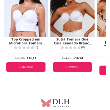
Top Cropped em
Sutiã Tomara Que
Ki
Microfibra Tomara
Caia Rendado Branco
To
Que Caia Branco 9001
5312
(0)
(0)
Sup
Beg
Feito
€23,96
€16,14
€24,29
€16,14
COMPRAR
COMPRAR