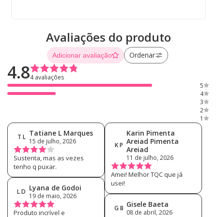
Avaliações do produto
Ordenar
Adicionar avaliação
4.8
4 avaliações
5
4
3
2
1
Tatiane L Marques
Karin Pimenta
T L
Areiad Pimenta
15 de julho, 2026
K P
Areiad
Sustenta, mas as vezes
11 de julho, 2026
tenho q puxar.
Amei! Melhor TQC que já
usei!
Lyana de Godoi
L D
19 de maio, 2026
Gisele Baeta
G B
Produto incrível e
08 de abril, 2026