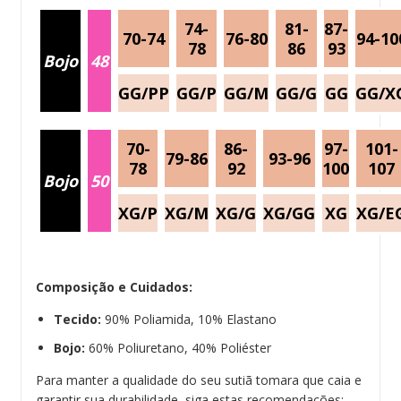
74-
81-
87-
70-74
76-80
94-10
78
86
93
Bojo
48
GG/PP
GG/P
GG/M
GG/G
GG
GG/X
70-
86-
97-
101-
79-86
93-96
78
92
100
107
Bojo
50
XG/P
XG/M
XG/G
XG/GG
XG
XG/E
Composição e Cuidados:
Tecido:
90% Poliamida, 10% Elastano
Bojo:
60% Poliuretano, 40% Poliéster
Para manter a qualidade do seu sutiã tomara que caia e
garantir sua durabilidade, siga estas recomendações: