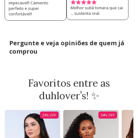
impecavel!! Caimento
Melhor sutiã tomara que cai
perfeito e super
... sustenta real.
confortável!!
Pergunte e veja opiniões de quem já
comprou
Favoritos entre as
duhlover’s! ✨
33
%
OFF
34
%
OFF