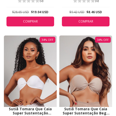
5311
Valisere Bronze 44213
(0)
(0)
$28.65 USD
$19.04 USD
$9.42 USD
$8.46 USD
COMPRAR
COMPRAR
34
%
OFF
34
%
OFF
Sutiã Tomara Que Caia
Sutiã Tomara Que Caia
Super Sustentação
Super Sustentação Bege