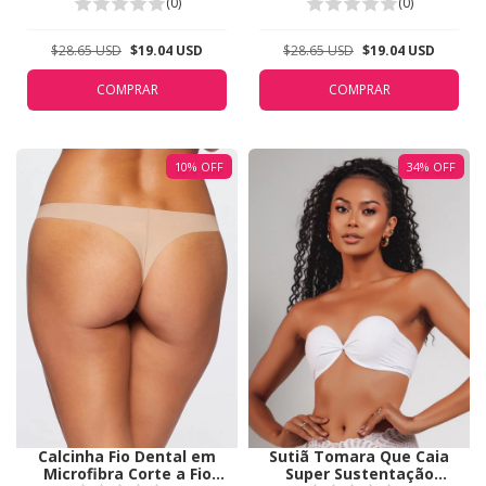
5311
5311
(0)
(0)
$28.65 USD
$19.04 USD
$28.65 USD
$19.04 USD
COMPRAR
COMPRAR
10
%
OFF
34
%
OFF
Calcinha Fio Dental em
Sutiã Tomara Que Caia
Microfibra Corte a Fio
Super Sustentação