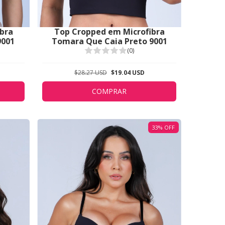
bra
Top Cropped em Microfibra
9001
Tomara Que Caia Preto 9001
(0)
$28.27 USD
$19.04 USD
COMPRAR
33
%
OFF