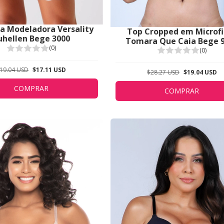
 Modeladora Versality
Top Cropped em Microfi
uhellen Bege 3000
Tomara Que Caia Bege 
(0)
(0)
19.04 USD
$17.11 USD
$28.27 USD
$19.04 USD
COMPRAR
COMPRAR