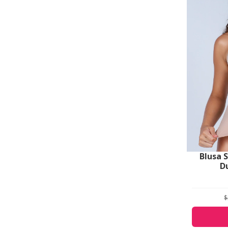
Blusa 
D
$