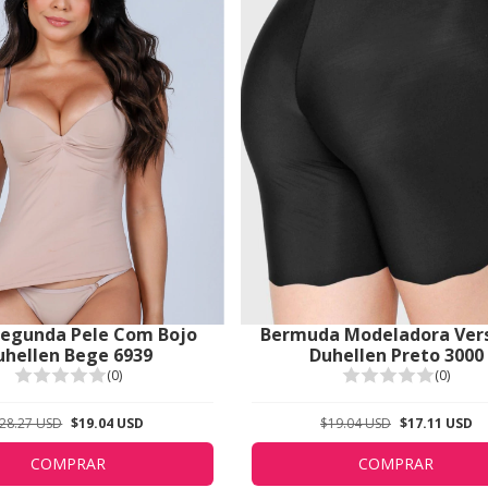
Segunda Pele Com Bojo
Bermuda Modeladora Vers
uhellen Bege 6939
Duhellen Preto 3000
(0)
(0)
28.27 USD
$19.04 USD
$19.04 USD
$17.11 USD
COMPRAR
COMPRAR