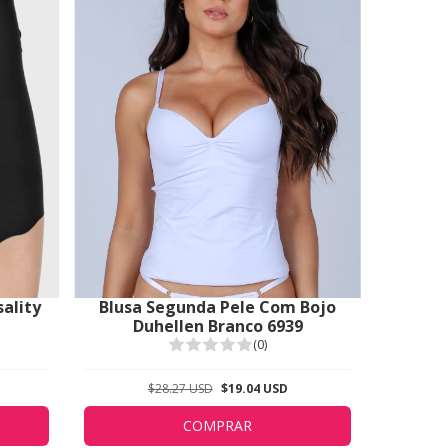
ality
Blusa Segunda Pele Com Bojo
Duhellen Branco 6939
(0)
$28.27 USD
$19.04 USD
COMPRAR