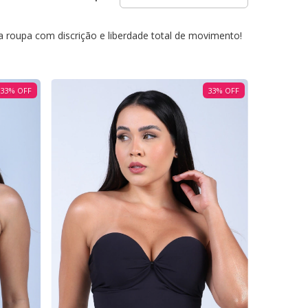
 a roupa com discrição e liberdade total de movimento!
33
%
OFF
33
%
OFF