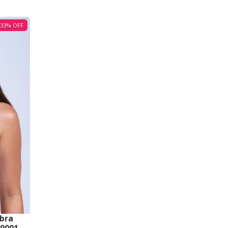
33
%
OFF
bra
 9001