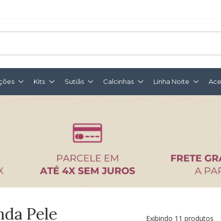
ções
Kits
Sutiãs
Calcinhas
Linha Noite
Ace
nda Pele
Exibindo 11 produtos