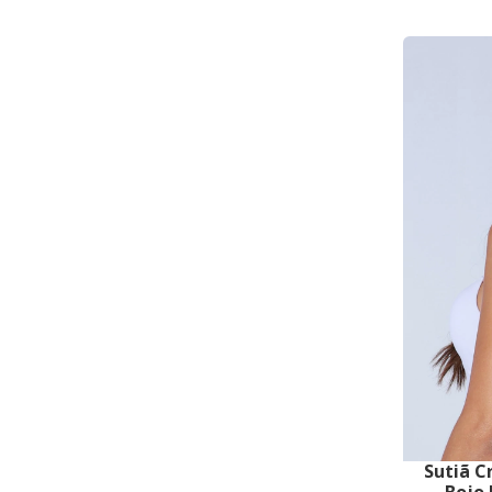
Sutiã C
Bojo 