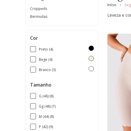
Início
Seg
Croppeds
Leveza e con
Bermudas
Cor
Preto (4)
Bege (4)
Branco (3)
Tamanho
G (46) (8)
Gg (48) (7)
M (44) (8)
P (42) (9)