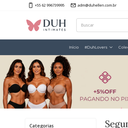
+55 62 996739995
adm@duhellen.com.br
Início
#DuhLovers
Cole
Segu
Categorias