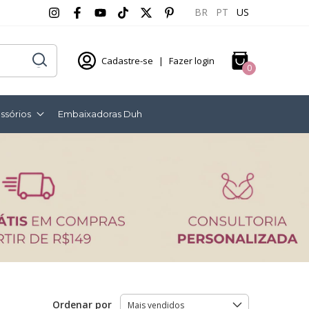
BR
PT
US
Cadastre-se
|
Fazer login
0
ssórios
Embaixadoras Duh
Ordenar por