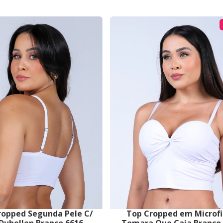
ropped Segunda Pele C/
Top Cropped em Microfi
Duhellen Branco 6616
Tomara Que Caia Branco