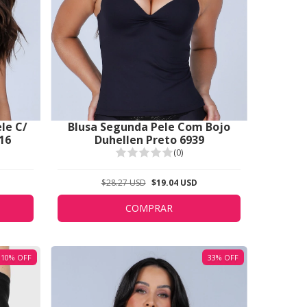
le C/
Blusa Segunda Pele Com Bojo
16
Duhellen Preto 6939
(0)
$28.27 USD
$19.04 USD
COMPRAR
10
%
OFF
33
%
OFF