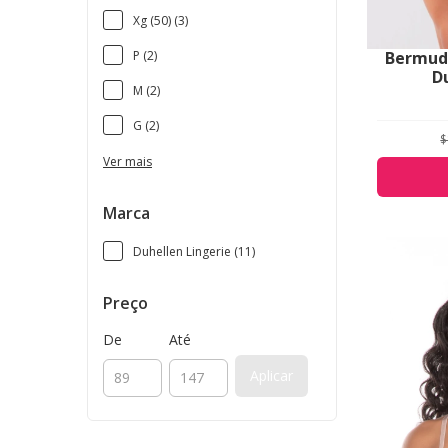
Xg (50) (3)
P (2)
Bermuda
D
M (2)
G (2)
$
Ver mais
Marca
Duhellen Lingerie (11)
Preço
De
Até
Aplicar