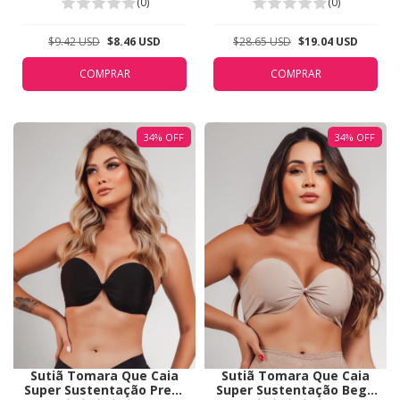
Valisere Bronze 44213
Branco 5311
(0)
(0)
$9.42 USD
$8.46 USD
$28.65 USD
$19.04 USD
COMPRAR
COMPRAR
34
%
OFF
34
%
OFF
Sutiã Tomara Que Caia
Sutiã Tomara Que Caia
Super Sustentação Preto
Super Sustentação Bege