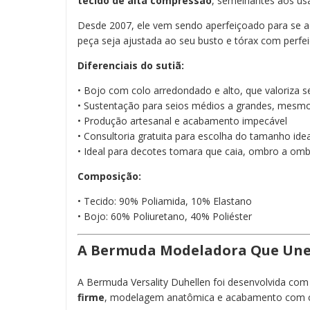
tecido de alta compressão
, semelhantes aos us
Desde 2007, ele vem sendo aperfeiçoado para se ad
peça seja ajustada ao seu busto e tórax com perfei
Diferenciais do sutiã:
• Bojo com colo arredondado e alto, que valoriza 
• Sustentação para seios médios a grandes, mesm
• Produção artesanal e acabamento impecável
• Consultoria gratuita para escolha do tamanho idea
• Ideal para decotes tomara que caia, ombro a omb
Composição:
• Tecido: 90% Poliamida, 10% Elastano
• Bojo: 60% Poliuretano, 40% Poliéster
A Bermuda Modeladora Que Une 
A Bermuda Versality Duhellen foi desenvolvida co
firme
, modelagem anatômica e acabamento com co