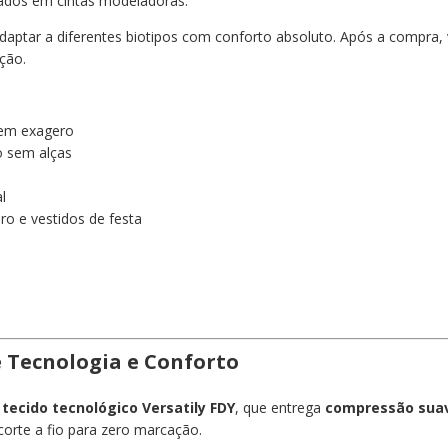
ados em cintas modeladoras.
aptar a diferentes biotipos com conforto absoluto. Após a compra,
ção.
sem exagero
o sem alças
l
ro e vestidos de festa
Tecnologia e Conforto
m
tecido tecnológico Versatily FDY
, que entrega
compressão sua
rte a fio para zero marcação.