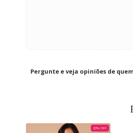
Pergunte e veja opiniões de que
20
%
OFF