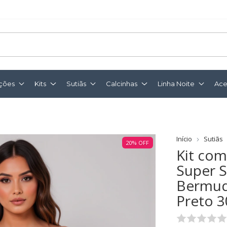
ções
Kits
Sutiãs
Calcinhas
Linha Noite
Ace
Início
Sutiãs
20
%
OFF
Kit com
Super S
Bermud
Preto 