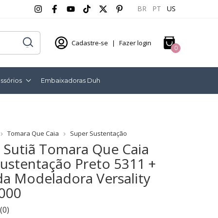
BR
PT
US
Cadastre-se
|
Fazer login
0
ssórios
Embaixadoras Duh
Tomara Que Caia
Super Sustentação
 Sutiã Tomara Que Caia
ustentação Preto 5311 +
a Modeladora Versality
3000
(0)