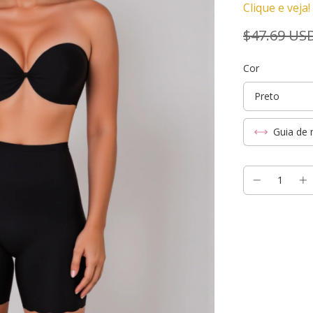
Clique e veja!
$47.69 US
Cor
Guia de 