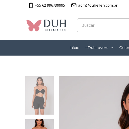
+55 62 996739995
adm@duhellen.com.br
Início
#DuhLovers
Cole