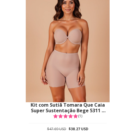
Kit com Sutiã Tomara Que Caia
Super Sustentação Bege 5311 +
Bermuda Modeladora Versality
(1)
Bege 3000
$47.69 USD
$38.27 USD