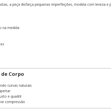
justas, a peça disfarça pequenas imperfeições, modela com leveza e p
o na medida
tes
o de Corpo
ndo curvas naturais
apertar
sto e quadril
leve compressão