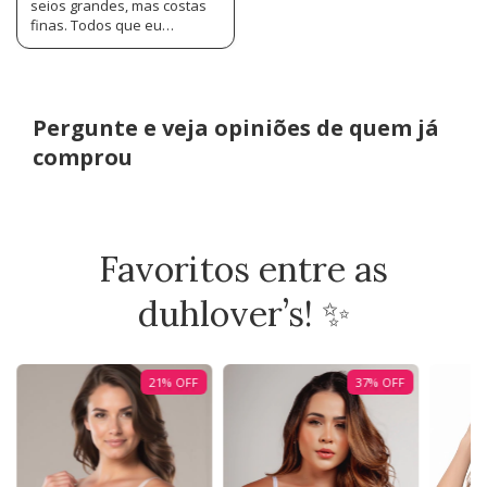
seios grandes, mas costas
finas. Todos que eu
comprava ficavam largos
demais. Esses vieram sob
medida e ficaram perfeitos!
Além de serem de extrema
qualidade. Foi minha
Pergunte e veja opiniões de quem já
segunda compra e não será
comprou
a última
Favoritos entre as
duhlover’s! ✨
21
%
OFF
37
%
OFF