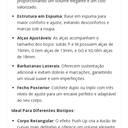
proporcionando um volume elegante e um colo
valorizado.
Estrutura em Espuma
: Base em espuma para
maior conforto e ajuste, evitando desconfortos e
marcas sob a roupa.
Alças Ajustáveis
: As alças acompanham o
tamanho dos bojos: sutiãs P e M possuem alças de
10mm, G tem alças de 13mm, e GG e XG têm alças
de 18mm.
Barbatanas Laterais
: Oferecem sustentação
adicional e evitam dobras e marcações, garantindo
um visual suave e sem imperfeições.
Fecho Posterior
: Colchete duplo ou triplo com três
níveis de ajuste para um encaixe perfeito e adaptável
ao seu corpo.
Ideal Para Diferentes Biotipos:
Corpo Retangular
: O efeito Push-Up cria a ilusão de
curvas mais definidas e oferece um volume elegante