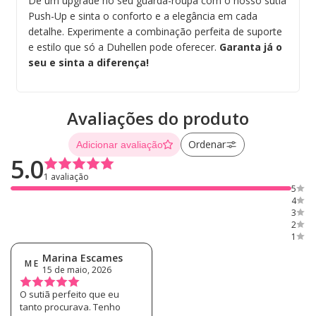
Dê um upgrade no seu guarda-roupa com o nosso sutiã
Push-Up e sinta o conforto e a elegância em cada
detalhe. Experimente a combinação perfeita de suporte
e estilo que só a Duhellen pode oferecer.
Garanta já o
seu e sinta a diferença!
Avaliações do produto
Ordenar
Adicionar avaliação
5.0
1 avaliação
5
4
3
2
1
Marina Escames
M E
15 de maio, 2026
O sutiã perfeito que eu
tanto procurava. Tenho